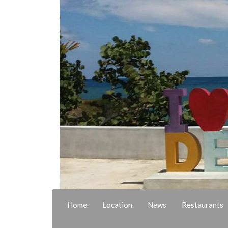
Zum
Hauptinhalt
springen
Home
Location
News
Restaurants