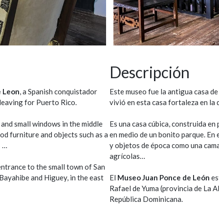
Descripción
e Leon
, a Spanish conquistador
Este museo fue la antigua casa d
 leaving for Puerto Rico.
vivió en esta casa fortaleza en la
ls and small windows in the middle
Es una casa cúbica, construida e
od furniture and objects such as a
en medio de un bonito parque. En e
s …
y objetos de época como una cama, 
agrícolas…
entrance to the small town of San
Bayahibe and Higuey, in the east
El
Museo Juan Ponce de León
es
Rafael de Yuma (provincia de La Al
República Dominicana.