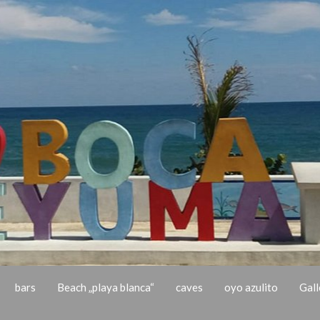
bars
Beach „playa blanca“
caves
oyo azulito
Gall